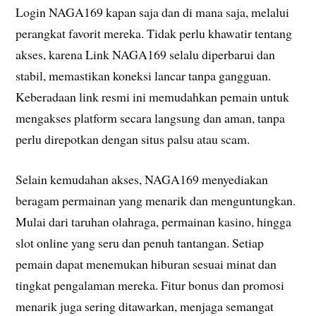
Login NAGA169 kapan saja dan di mana saja, melalui
perangkat favorit mereka. Tidak perlu khawatir tentang
akses, karena Link NAGA169 selalu diperbarui dan
stabil, memastikan koneksi lancar tanpa gangguan.
Keberadaan link resmi ini memudahkan pemain untuk
mengakses platform secara langsung dan aman, tanpa
perlu direpotkan dengan situs palsu atau scam.
Selain kemudahan akses, NAGA169 menyediakan
beragam permainan yang menarik dan menguntungkan.
Mulai dari taruhan olahraga, permainan kasino, hingga
slot online yang seru dan penuh tantangan. Setiap
pemain dapat menemukan hiburan sesuai minat dan
tingkat pengalaman mereka. Fitur bonus dan promosi
menarik juga sering ditawarkan, menjaga semangat