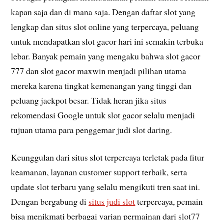
kapan saja dan di mana saja. Dengan daftar slot yang
lengkap dan situs slot online yang terpercaya, peluang
untuk mendapatkan slot gacor hari ini semakin terbuka
lebar. Banyak pemain yang mengaku bahwa slot gacor
777 dan slot gacor maxwin menjadi pilihan utama
mereka karena tingkat kemenangan yang tinggi dan
peluang jackpot besar. Tidak heran jika situs
rekomendasi Google untuk slot gacor selalu menjadi
tujuan utama para penggemar judi slot daring.
Keunggulan dari situs slot terpercaya terletak pada fitur
keamanan, layanan customer support terbaik, serta
update slot terbaru yang selalu mengikuti tren saat ini.
Dengan bergabung di
situs judi slot
terpercaya, pemain
bisa menikmati berbagai varian permainan dari slot77