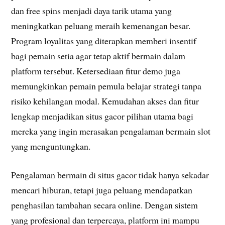
dan free spins menjadi daya tarik utama yang
meningkatkan peluang meraih kemenangan besar.
Program loyalitas yang diterapkan memberi insentif
bagi pemain setia agar tetap aktif bermain dalam
platform tersebut. Ketersediaan fitur demo juga
memungkinkan pemain pemula belajar strategi tanpa
risiko kehilangan modal. Kemudahan akses dan fitur
lengkap menjadikan situs gacor pilihan utama bagi
mereka yang ingin merasakan pengalaman bermain slot
yang menguntungkan.
Pengalaman bermain di situs gacor tidak hanya sekadar
mencari hiburan, tetapi juga peluang mendapatkan
penghasilan tambahan secara online. Dengan sistem
yang profesional dan terpercaya, platform ini mampu