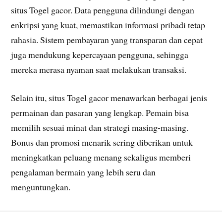
situs Togel gacor. Data pengguna dilindungi dengan
enkripsi yang kuat, memastikan informasi pribadi tetap
rahasia. Sistem pembayaran yang transparan dan cepat
juga mendukung kepercayaan pengguna, sehingga
mereka merasa nyaman saat melakukan transaksi.
Selain itu, situs Togel gacor menawarkan berbagai jenis
permainan dan pasaran yang lengkap. Pemain bisa
memilih sesuai minat dan strategi masing-masing.
Bonus dan promosi menarik sering diberikan untuk
meningkatkan peluang menang sekaligus memberi
pengalaman bermain yang lebih seru dan
menguntungkan.