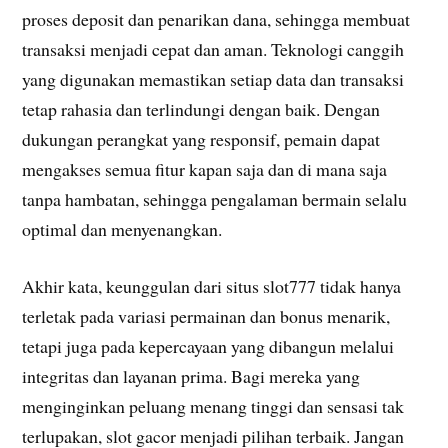
proses deposit dan penarikan dana, sehingga membuat
transaksi menjadi cepat dan aman. Teknologi canggih
yang digunakan memastikan setiap data dan transaksi
tetap rahasia dan terlindungi dengan baik. Dengan
dukungan perangkat yang responsif, pemain dapat
mengakses semua fitur kapan saja dan di mana saja
tanpa hambatan, sehingga pengalaman bermain selalu
optimal dan menyenangkan.
Akhir kata, keunggulan dari situs slot777 tidak hanya
terletak pada variasi permainan dan bonus menarik,
tetapi juga pada kepercayaan yang dibangun melalui
integritas dan layanan prima. Bagi mereka yang
menginginkan peluang menang tinggi dan sensasi tak
terlupakan, slot gacor menjadi pilihan terbaik. Jangan