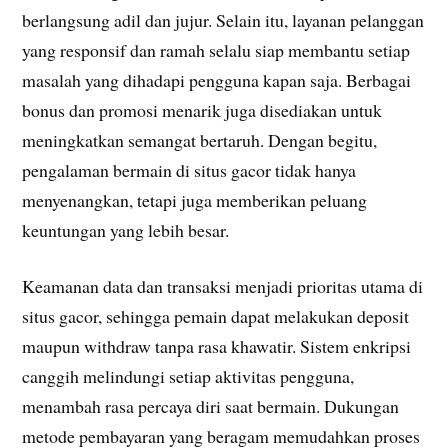
berlangsung adil dan jujur. Selain itu, layanan pelanggan
yang responsif dan ramah selalu siap membantu setiap
masalah yang dihadapi pengguna kapan saja. Berbagai
bonus dan promosi menarik juga disediakan untuk
meningkatkan semangat bertaruh. Dengan begitu,
pengalaman bermain di situs gacor tidak hanya
menyenangkan, tetapi juga memberikan peluang
keuntungan yang lebih besar.
Keamanan data dan transaksi menjadi prioritas utama di
situs gacor, sehingga pemain dapat melakukan deposit
maupun withdraw tanpa rasa khawatir. Sistem enkripsi
canggih melindungi setiap aktivitas pengguna,
menambah rasa percaya diri saat bermain. Dukungan
metode pembayaran yang beragam memudahkan proses