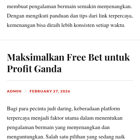
membuat pengalaman bermain semakin menyenangkan.
Dengan mengikuti panduan dan tips dari link terpercaya,
kemenangan bisa diraih lebih konsisten setiap waktu.
Maksimalkan Free Bet untuk
Profit Ganda
ADMIN
FEBRUARY 27, 2026
Bagi para pecinta judi daring, keberadaan platform
terpercaya menjadi faktor utama dalam menentukan
pengalaman bermain yang menyenangkan dan
menguntungkan. Salah satu pilihan yang sedang naik