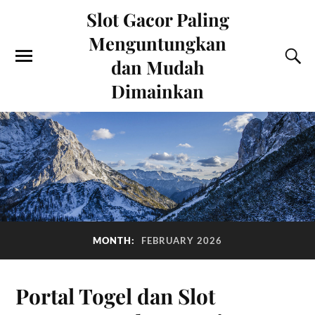
Slot Gacor Paling
Menguntungkan
dan Mudah
Dimainkan
MONTH:
FEBRUARY 2026
Portal Togel dan Slot