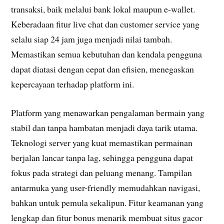
transaksi, baik melalui bank lokal maupun e-wallet.
Keberadaan fitur live chat dan customer service yang
selalu siap 24 jam juga menjadi nilai tambah.
Memastikan semua kebutuhan dan kendala pengguna
dapat diatasi dengan cepat dan efisien, menegaskan
kepercayaan terhadap platform ini.
Platform yang menawarkan pengalaman bermain yang
stabil dan tanpa hambatan menjadi daya tarik utama.
Teknologi server yang kuat memastikan permainan
berjalan lancar tanpa lag, sehingga pengguna dapat
fokus pada strategi dan peluang menang. Tampilan
antarmuka yang user-friendly memudahkan navigasi,
bahkan untuk pemula sekalipun. Fitur keamanan yang
lengkap dan fitur bonus menarik membuat situs gacor