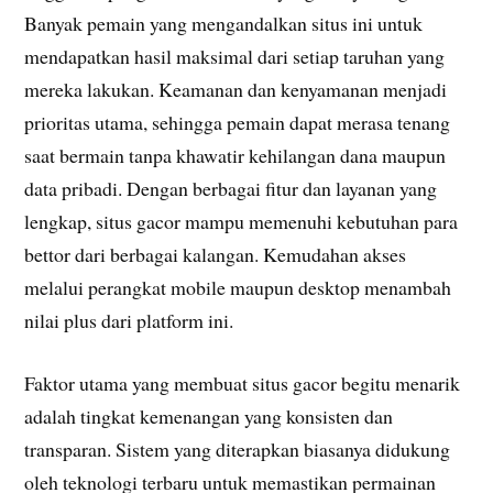
Banyak pemain yang mengandalkan situs ini untuk
mendapatkan hasil maksimal dari setiap taruhan yang
mereka lakukan. Keamanan dan kenyamanan menjadi
prioritas utama, sehingga pemain dapat merasa tenang
saat bermain tanpa khawatir kehilangan dana maupun
data pribadi. Dengan berbagai fitur dan layanan yang
lengkap, situs gacor mampu memenuhi kebutuhan para
bettor dari berbagai kalangan. Kemudahan akses
melalui perangkat mobile maupun desktop menambah
nilai plus dari platform ini.
Faktor utama yang membuat situs gacor begitu menarik
adalah tingkat kemenangan yang konsisten dan
transparan. Sistem yang diterapkan biasanya didukung
oleh teknologi terbaru untuk memastikan permainan