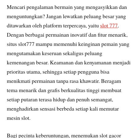
Mencari pengalaman bermain yang mengasyikkan dan
menguntungkan? Jangan lewatkan peluang besar yang
ditawarkan oleh platform terpercaya, yaitu
slot 777
.
Dengan berbagai permainan inovatif dan fitur menarik,
situs slot777 mampu memenuhi keinginan pemain yang
mengutamakan keseruan sekaligus peluang
kemenangan besar. Keamanan dan kenyamanan menjadi
prioritas utama, sehingga setiap pengguna bisa
menikmati permainan tanpa rasa khawatir. Beragam
tema menarik dan grafis berkualitas tinggi membuat
setiap putaran terasa hidup dan penuh semangat,
menghadirkan sensasi berbeda setiap kali memutar
mesin slot.
Bagi pecinta keberuntungan, menemukan slot gacor