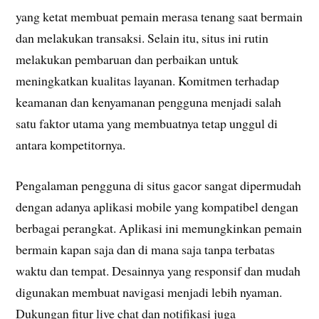
yang ketat membuat pemain merasa tenang saat bermain
dan melakukan transaksi. Selain itu, situs ini rutin
melakukan pembaruan dan perbaikan untuk
meningkatkan kualitas layanan. Komitmen terhadap
keamanan dan kenyamanan pengguna menjadi salah
satu faktor utama yang membuatnya tetap unggul di
antara kompetitornya.
Pengalaman pengguna di situs gacor sangat dipermudah
dengan adanya aplikasi mobile yang kompatibel dengan
berbagai perangkat. Aplikasi ini memungkinkan pemain
bermain kapan saja dan di mana saja tanpa terbatas
waktu dan tempat. Desainnya yang responsif dan mudah
digunakan membuat navigasi menjadi lebih nyaman.
Dukungan fitur live chat dan notifikasi juga