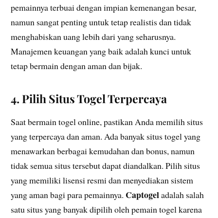
pemainnya terbuai dengan impian kemenangan besar,
namun sangat penting untuk tetap realistis dan tidak
menghabiskan uang lebih dari yang seharusnya.
Manajemen keuangan yang baik adalah kunci untuk
tetap bermain dengan aman dan bijak.
4.
Pilih Situs Togel Terpercaya
Saat bermain togel online, pastikan Anda memilih situs
yang terpercaya dan aman. Ada banyak situs togel yang
menawarkan berbagai kemudahan dan bonus, namun
tidak semua situs tersebut dapat diandalkan. Pilih situs
yang memiliki lisensi resmi dan menyediakan sistem
Captogel
yang aman bagi para pemainnya.
adalah salah
satu situs yang banyak dipilih oleh pemain togel karena