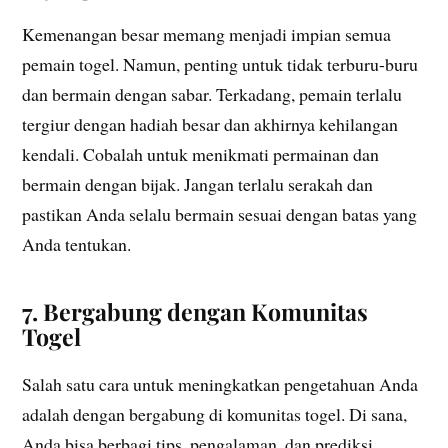
Kemenangan besar memang menjadi impian semua
pemain togel. Namun, penting untuk tidak terburu-buru
dan bermain dengan sabar. Terkadang, pemain terlalu
tergiur dengan hadiah besar dan akhirnya kehilangan
kendali. Cobalah untuk menikmati permainan dan
bermain dengan bijak. Jangan terlalu serakah dan
pastikan Anda selalu bermain sesuai dengan batas yang
Anda tentukan.
7.
Bergabung dengan Komunitas
Togel
Salah satu cara untuk meningkatkan pengetahuan Anda
adalah dengan bergabung di komunitas togel. Di sana,
Anda bisa berbagi tips, pengalaman, dan prediksi