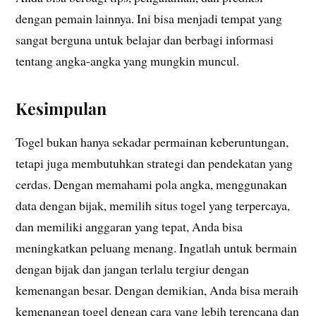
dengan pemain lainnya. Ini bisa menjadi tempat yang
sangat berguna untuk belajar dan berbagi informasi
tentang angka-angka yang mungkin muncul.
Kesimpulan
Togel bukan hanya sekadar permainan keberuntungan,
tetapi juga membutuhkan strategi dan pendekatan yang
cerdas. Dengan memahami pola angka, menggunakan
data dengan bijak, memilih situs togel yang terpercaya,
dan memiliki anggaran yang tepat, Anda bisa
meningkatkan peluang menang. Ingatlah untuk bermain
dengan bijak dan jangan terlalu tergiur dengan
kemenangan besar. Dengan demikian, Anda bisa meraih
kemenangan togel dengan cara yang lebih terencana dan