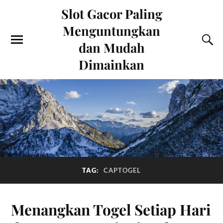
Slot Gacor Paling
Menguntungkan
dan Mudah
Dimainkan
TAG:
CAPTOGEL
Menangkan Togel Setiap Hari