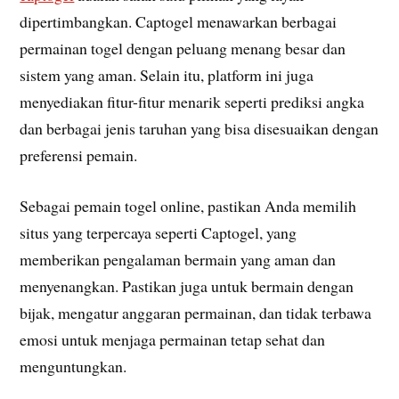
dipertimbangkan. Captogel menawarkan berbagai
permainan togel dengan peluang menang besar dan
sistem yang aman. Selain itu, platform ini juga
menyediakan fitur-fitur menarik seperti prediksi angka
dan berbagai jenis taruhan yang bisa disesuaikan dengan
preferensi pemain.
Sebagai pemain togel online, pastikan Anda memilih
situs yang terpercaya seperti Captogel, yang
memberikan pengalaman bermain yang aman dan
menyenangkan. Pastikan juga untuk bermain dengan
bijak, mengatur anggaran permainan, dan tidak terbawa
emosi untuk menjaga permainan tetap sehat dan
menguntungkan.