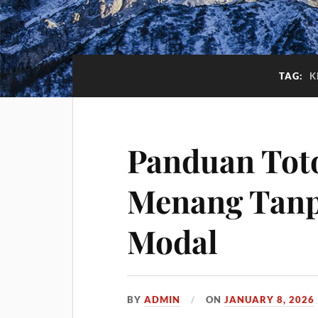
TAG:
K
Panduan Tot
Menang Tanp
Modal
BY
ADMIN
ON
JANUARY 8, 2026