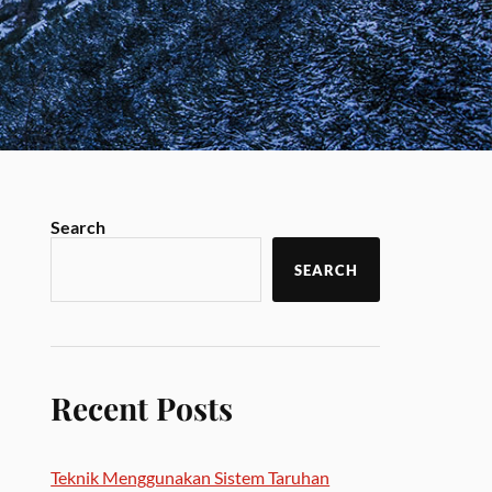
Search
SEARCH
Recent Posts
Teknik Menggunakan Sistem Taruhan