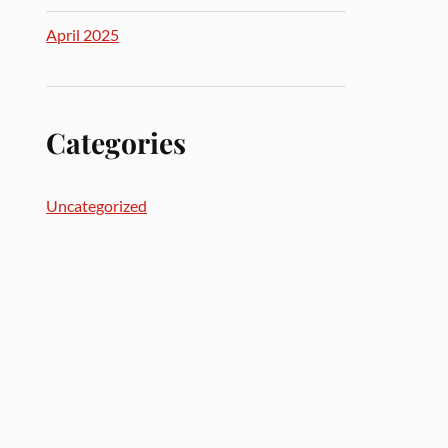
April 2025
Categories
Uncategorized