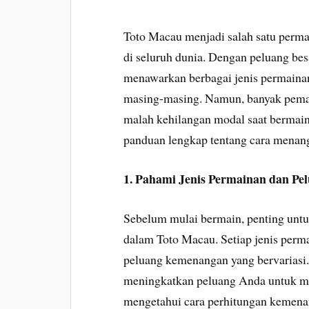
Toto Macau menjadi salah satu perma
di seluruh dunia. Dengan peluang be
menawarkan berbagai jenis permainan 
masing-masing. Namun, banyak pemai
malah kehilangan modal saat bermain
panduan lengkap tentang cara menan
1. Pahami Jenis Permainan dan P
Sebelum mulai bermain, penting unt
dalam Toto Macau. Setiap jenis perm
peluang kemenangan yang bervariasi.
meningkatkan peluang Anda untuk m
mengetahui cara perhitungan kemena