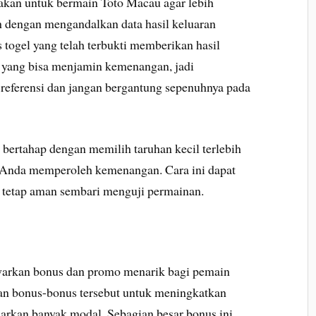
nakan untuk bermain Toto Macau agar lebih
 dengan mengandalkan data hasil keluaran
ogel yang telah terbukti memberikan hasil
i yang bisa menjamin kemenangan, jadi
i referensi dan jangan bergantung sepenuhnya pada
bertahap dengan memilih taruhan kecil terlebih
 Anda memperoleh kemenangan. Cara ini dapat
tetap aman sembari menguji permainan.
warkan bonus dan promo menarik bagi pemain
an bonus-bonus tersebut untuk meningkatkan
rkan banyak modal. Sebagian besar bonus ini