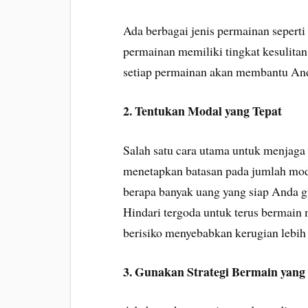
Ada berbagai jenis permainan seperti
permainan memiliki tingkat kesulit
setiap permainan akan membantu Anda
2. Tentukan Modal yang Tepat
Salah satu cara utama untuk menjaga
menetapkan batasan pada jumlah moda
berapa banyak uang yang siap Anda g
Hindari tergoda untuk terus bermain 
berisiko menyebabkan kerugian lebih 
3. Gunakan Strategi Bermain yang