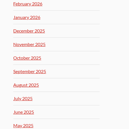
February 2026
January 2026
December 2025
November 2025
October 2025
September 2025
August 2025
July 2025
June 2025
May 2025