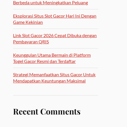
Berbeda untuk Meningkatkan Peluang
Eksplorasi Situs Slot Gacor Hari Ini Dengan
Game Kekinian
Link Slot Gacor 2026 Cepat Dibuka dengan
Pembayaran QRIS
Keunggulan Utama Bermain di Platform
Togel Gacor Resmi dan Terdaftar
Strategi Memanfaatkan Situs Gacor Untuk
Mendapatkan Keuntungan Maksimal
Recent Comments