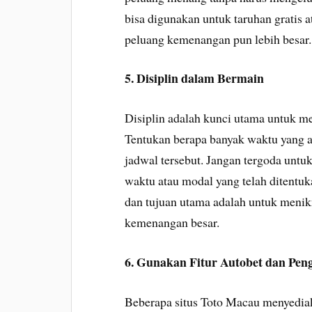
bisa digunakan untuk taruhan gratis
peluang kemenangan pun lebih besar.
5. Disiplin dalam Bermain
Disiplin adalah kunci utama untuk m
Tentukan berapa banyak waktu yang 
jadwal tersebut. Jangan tergoda untu
waktu atau modal yang telah ditentuk
dan tujuan utama adalah untuk meni
kemenangan besar.
6. Gunakan Fitur Autobet dan Pe
Beberapa situs Toto Macau menyedia