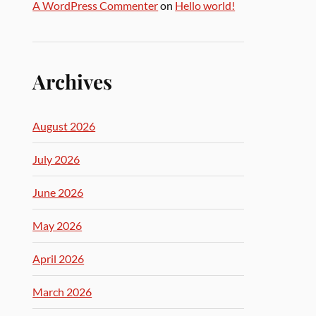
A WordPress Commenter
on
Hello world!
Archives
August 2026
July 2026
June 2026
May 2026
April 2026
March 2026