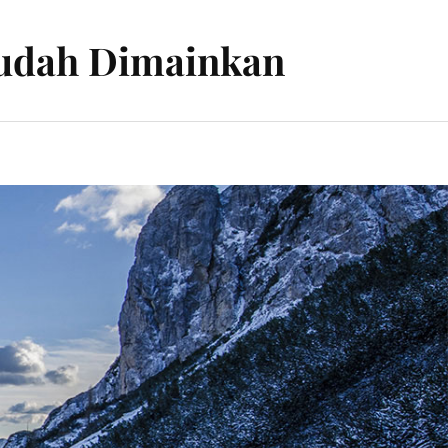
Mudah Dimainkan