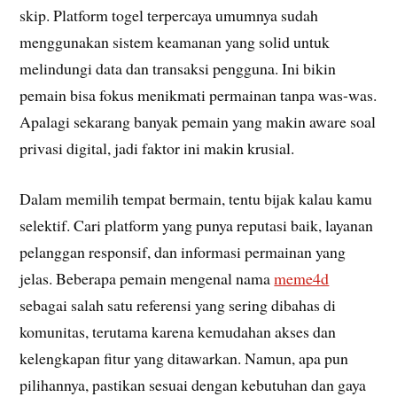
skip. Platform togel terpercaya umumnya sudah
menggunakan sistem keamanan yang solid untuk
melindungi data dan transaksi pengguna. Ini bikin
pemain bisa fokus menikmati permainan tanpa was-was.
Apalagi sekarang banyak pemain yang makin aware soal
privasi digital, jadi faktor ini makin krusial.
Dalam memilih tempat bermain, tentu bijak kalau kamu
selektif. Cari platform yang punya reputasi baik, layanan
pelanggan responsif, dan informasi permainan yang
jelas. Beberapa pemain mengenal nama
meme4d
sebagai salah satu referensi yang sering dibahas di
komunitas, terutama karena kemudahan akses dan
kelengkapan fitur yang ditawarkan. Namun, apa pun
pilihannya, pastikan sesuai dengan kebutuhan dan gaya