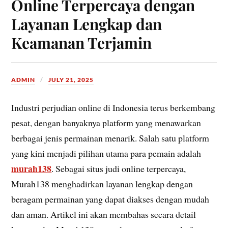
Online Terpercaya dengan
Layanan Lengkap dan
Keamanan Terjamin
ADMIN
JULY 21, 2025
Industri perjudian online di Indonesia terus berkembang
pesat, dengan banyaknya platform yang menawarkan
berbagai jenis permainan menarik. Salah satu platform
yang kini menjadi pilihan utama para pemain adalah
murah138
. Sebagai situs judi online terpercaya,
Murah138 menghadirkan layanan lengkap dengan
beragam permainan yang dapat diakses dengan mudah
dan aman. Artikel ini akan membahas secara detail