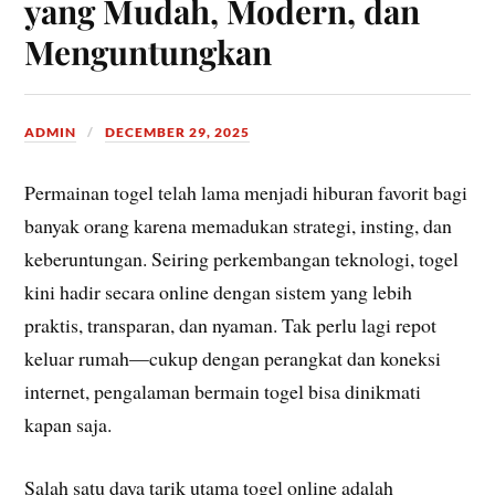
yang Mudah, Modern, dan
Menguntungkan
ADMIN
DECEMBER 29, 2025
Permainan togel telah lama menjadi hiburan favorit bagi
banyak orang karena memadukan strategi, insting, dan
keberuntungan. Seiring perkembangan teknologi, togel
kini hadir secara online dengan sistem yang lebih
praktis, transparan, dan nyaman. Tak perlu lagi repot
keluar rumah—cukup dengan perangkat dan koneksi
internet, pengalaman bermain togel bisa dinikmati
kapan saja.
Salah satu daya tarik utama togel online adalah