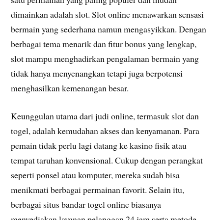
dimainkan adalah slot. Slot online menawarkan sensasi
bermain yang sederhana namun mengasyikkan. Dengan
berbagai tema menarik dan fitur bonus yang lengkap,
slot mampu menghadirkan pengalaman bermain yang
tidak hanya menyenangkan tetapi juga berpotensi
menghasilkan kemenangan besar.
Keunggulan utama dari judi online, termasuk slot dan
togel, adalah kemudahan akses dan kenyamanan. Para
pemain tidak perlu lagi datang ke kasino fisik atau
tempat taruhan konvensional. Cukup dengan perangkat
seperti ponsel atau komputer, mereka sudah bisa
menikmati berbagai permainan favorit. Selain itu,
berbagai situs bandar togel online biasanya
menyediakan layanan pelanggan 24 jam serta metode