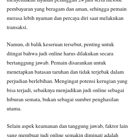
pembayaran yang beragam dan aman, sehingga pemain
merasa lebih nyaman dan percaya diri saat melakukan
transaksi.
Namun, di balik keseruan tersebut, penting untuk
diingat bahwa judi online harus dilakukan secara
bertanggung jawab. Pemain disarankan untuk
menetapkan batasan taruhan dan tidak terjebak dalam
perjudian berlebihan. Mengingat potensi kerugian yang
bisa terjadi, sebaiknya menjadikan judi online sebagai
hiburan semata, bukan sebagai sumber penghasilan
utama.
Selain aspek keamanan dan tanggung jawab, faktor lain
yang membuat judi online semakin diminati adalah