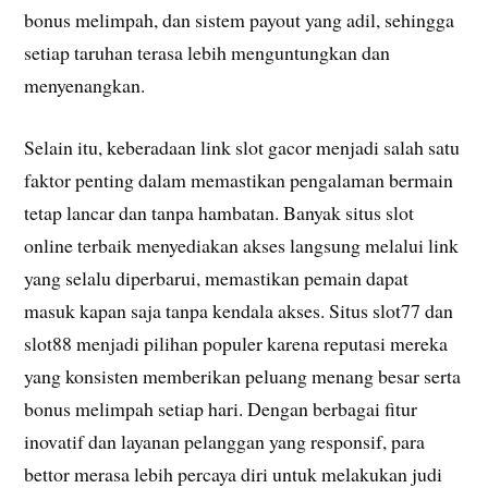
bonus melimpah, dan sistem payout yang adil, sehingga
setiap taruhan terasa lebih menguntungkan dan
menyenangkan.
Selain itu, keberadaan link slot gacor menjadi salah satu
faktor penting dalam memastikan pengalaman bermain
tetap lancar dan tanpa hambatan. Banyak situs slot
online terbaik menyediakan akses langsung melalui link
yang selalu diperbarui, memastikan pemain dapat
masuk kapan saja tanpa kendala akses. Situs slot77 dan
slot88 menjadi pilihan populer karena reputasi mereka
yang konsisten memberikan peluang menang besar serta
bonus melimpah setiap hari. Dengan berbagai fitur
inovatif dan layanan pelanggan yang responsif, para
bettor merasa lebih percaya diri untuk melakukan judi