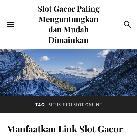
Slot Gacor Paling
Menguntungkan
dan Mudah
Dimainkan
TAG:
SITUS JUDI SLOT ONLINE
Manfaatkan Link Slot Gacor