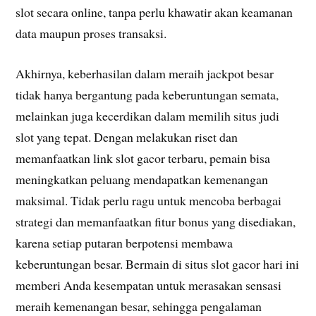
slot secara online, tanpa perlu khawatir akan keamanan
data maupun proses transaksi.
Akhirnya, keberhasilan dalam meraih jackpot besar
tidak hanya bergantung pada keberuntungan semata,
melainkan juga kecerdikan dalam memilih situs judi
slot yang tepat. Dengan melakukan riset dan
memanfaatkan link slot gacor terbaru, pemain bisa
meningkatkan peluang mendapatkan kemenangan
maksimal. Tidak perlu ragu untuk mencoba berbagai
strategi dan memanfaatkan fitur bonus yang disediakan,
karena setiap putaran berpotensi membawa
keberuntungan besar. Bermain di situs slot gacor hari ini
memberi Anda kesempatan untuk merasakan sensasi
meraih kemenangan besar, sehingga pengalaman