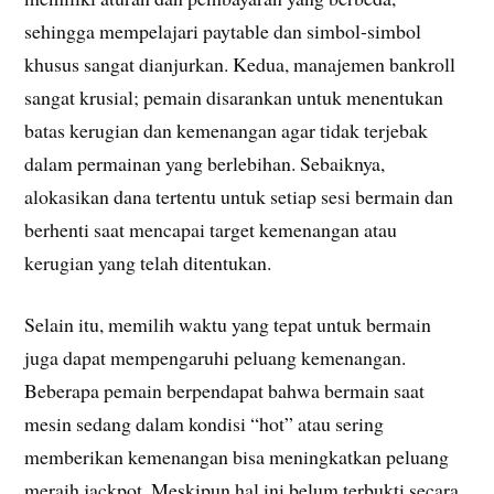
sehingga mempelajari paytable dan simbol-simbol
khusus sangat dianjurkan. Kedua, manajemen bankroll
sangat krusial; pemain disarankan untuk menentukan
batas kerugian dan kemenangan agar tidak terjebak
dalam permainan yang berlebihan. Sebaiknya,
alokasikan dana tertentu untuk setiap sesi bermain dan
berhenti saat mencapai target kemenangan atau
kerugian yang telah ditentukan.
Selain itu, memilih waktu yang tepat untuk bermain
juga dapat mempengaruhi peluang kemenangan.
Beberapa pemain berpendapat bahwa bermain saat
mesin sedang dalam kondisi “hot” atau sering
memberikan kemenangan bisa meningkatkan peluang
meraih jackpot. Meskipun hal ini belum terbukti secara