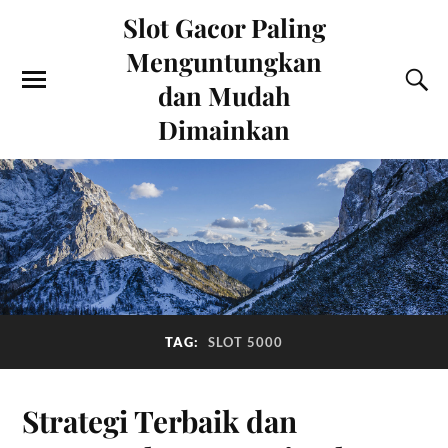
Slot Gacor Paling
Menguntungkan
dan Mudah
Dimainkan
TAG:
SLOT 5000
Strategi Terbaik dan