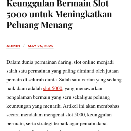
Keunggulan Bermain Slot
5000 untuk Meningkatkan
Peluang Menang
ADMIN
MAY 26, 2025
Dalam dunia permainan daring, slot online menjadi
salah satu permainan yang paling diminati oleh jutaan
pemain di seluruh dunia. Salah satu varian yang sedang
naik daun adalah
slot 5000
, yang menawarkan
pengalaman bermain yang seru sekaligus peluang
keuntungan yang menarik. Artikel ini akan membahas
secara mendalam mengenai slot 5000, keunggulan
bermain, serta strategi terbaik agar pemain dapat