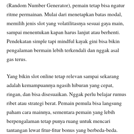
(Random Number Generator), pemain tetap bisa ngatur
ritme permainan. Mulai dari menetapkan batas modal,
memilih jenis slot yang volatilitasnya sesuai gaya main,
sampai menentukan kapan harus lanjut atau berhenti.
Pendekatan simple tapi mindful kayak gini bisa bikin
pengalaman bermain lebih terkendali dan nggak asal
gas terus.
Yang bikin slot online tetap relevan sampai sekarang
adalah kemampuannya ngasih hiburan yang cepat,
ringan, dan bisa disesuaikan. Nggak perlu belajar rumus
ribet atau strategi berat. Pemain pemula bisa langsung
paham cara mainnya, sementara pemain yang lebih
berpengalaman tetap punya ruang untuk mencari
tantangan lewat fitur-fitur bonus yang berbeda-beda.