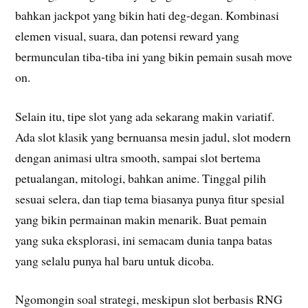
bahkan jackpot yang bikin hati deg-degan. Kombinasi
elemen visual, suara, dan potensi reward yang
bermunculan tiba-tiba ini yang bikin pemain susah move
on.
Selain itu, tipe slot yang ada sekarang makin variatif.
Ada slot klasik yang bernuansa mesin jadul, slot modern
dengan animasi ultra smooth, sampai slot bertema
petualangan, mitologi, bahkan anime. Tinggal pilih
sesuai selera, dan tiap tema biasanya punya fitur spesial
yang bikin permainan makin menarik. Buat pemain
yang suka eksplorasi, ini semacam dunia tanpa batas
yang selalu punya hal baru untuk dicoba.
Ngomongin soal strategi, meskipun slot berbasis RNG