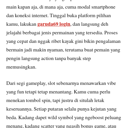
main kapan aja, di mana aja, cuma modal smartphone
dan koneksi internet. Tinggal buka platform pilihan
garuda69 login
kamu, lakukan
, dan langsung deh
jelajahi berbagai jenis permainan yang tersedia. Proses
yang cepat dan nggak ribet kayak gini bikin pengalaman
bermain jadi makin nyaman, terutama buat pemain yang
pengin langsung action tanpa banyak step
memusingkan.
Dari segi gameplay, slot sebenarnya menawarkan vibe
yang fun tetapi tetap menantang. Kamu cuma perlu
menekan tombol spin, tapi justru di situlah letak
keseruannya. Setiap putaran selalu punya kejutan yang
beda. Kadang dapet wild symbol yang ngeboost peluang
menang, kadang scatter yang ngasih bonus game, atau