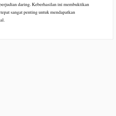
a perjudian daring. Keberhasilan ini membuktikan
 tepat sangat penting untuk mendapatkan
al.