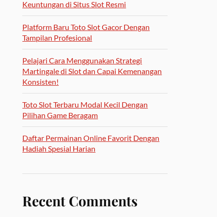
Keuntungan di Situs Slot Resmi
Platform Baru Toto Slot Gacor Dengan
Tampilan Profesional
Pelajari Cara Menggunakan Strategi
Martingale di Slot dan Capai Kemenangan
Konsisten!
Toto Slot Terbaru Modal Kecil Dengan
Pilihan Game Beragam
Daftar Permainan Online Favorit Dengan
Hadiah Spesial Harian
Recent Comments