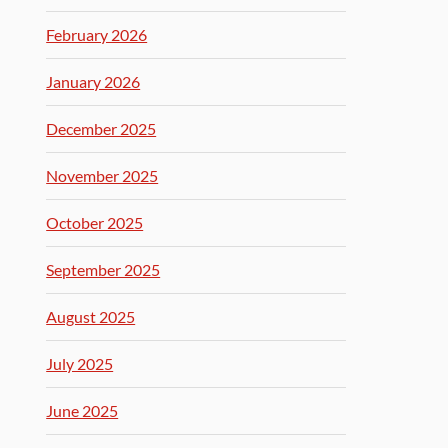
February 2026
January 2026
December 2025
November 2025
October 2025
September 2025
August 2025
July 2025
June 2025