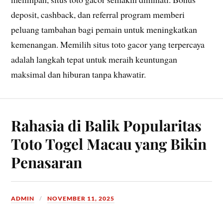
deposit, cashback, dan referral program memberi
peluang tambahan bagi pemain untuk meningkatkan
kemenangan. Memilih situs toto gacor yang terpercaya
adalah langkah tepat untuk meraih keuntungan
maksimal dan hiburan tanpa khawatir.
Rahasia di Balik Popularitas
Toto Togel Macau yang Bikin
Penasaran
ADMIN
NOVEMBER 11, 2025