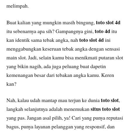
melimpah.
toto slot 4d
Buat kalian yang mungkin masih bingung,
toto 4d
itu sebenarnya apa sih? Gampangnya gini,
itu
toto slot 4d
kan identik sama tebak angka, nah
ini
menggabungkan keseruan tebak angka dengan sensasi
main slot. Jadi, selain kamu bisa menikmati putaran slot
yang bikin nagih, ada juga peluang buat dapetin
kemenangan besar dari tebakan angka kamu. Keren
kan?
toto slot
Nah, kalau udah mantap mau terjun ke dunia
,
situs toto slot
langkah selanjutnya adalah menemukan
yang pas. Jangan asal pilih, ya! Cari yang punya reputasi
bagus, punya layanan pelanggan yang responsif, dan