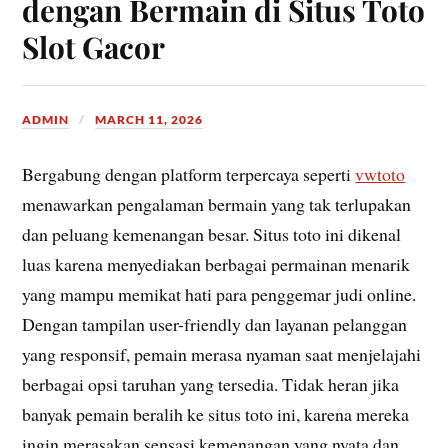
dengan Bermain di Situs Toto
Slot Gacor
ADMIN
MARCH 11, 2026
Bergabung dengan platform terpercaya seperti
vwtoto
menawarkan pengalaman bermain yang tak terlupakan
dan peluang kemenangan besar. Situs toto ini dikenal
luas karena menyediakan berbagai permainan menarik
yang mampu memikat hati para penggemar judi online.
Dengan tampilan user-friendly dan layanan pelanggan
yang responsif, pemain merasa nyaman saat menjelajahi
berbagai opsi taruhan yang tersedia. Tidak heran jika
banyak pemain beralih ke situs toto ini, karena mereka
ingin merasakan sensasi kemenangan yang nyata dan