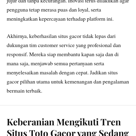
jujur dan tanpa kecurangan. Inovasi terus dilakukan agar
pengguna tetap merasa puas dan loyal, serta
meningkatkan kepercayaan terhadap platform ini.
Akhirnya, keberhasilan situs gacor tidak lepas dari
dukungan tim customer service yang profesional dan
responsif. Mereka siap membantu kapan saja dan di
mana saja, menjawab semua pertanyaan serta
menyelesaikan masalah dengan cepat. Jadikan situs
gacor pilihan utama untuk kemenangan dan pengalaman
bermain terbaik.
Keberanian Mengikuti Tren
Situs Toto Gacor yang Sedang