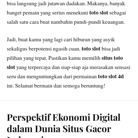
bisa langsung jadi jutawan dadakan. Makanya, banyak
toto slot
banget pemain yang serius menekuni
sebagai
salah satu cara buat nambahin pundi-pundi keuangan.
Jadi, buat kamu yang lagi cari hiburan yang asyik
toto slot
sekaligus berpotensi ngasih cuan,
bisa jadi
situs toto
pilihan yang tepat. Pastikan kamu memilih
slot
yang terpercaya dan siap-siap aja merasakan sensasi
toto slot 4d
seru dan menguntungkan dari permainan
ini. Selamat bermain dan semoga beruntung!
Perspektif Ekonomi Digital
dalam Dunia Situs Gacor