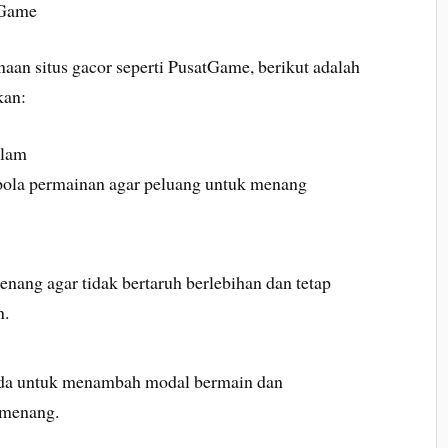
tGame
n situs gacor seperti PusatGame, berikut adalah
kan:
alam
n pola permainan agar peluang untuk menang
enang agar tidak bertaruh berlebihan dan tetap
n.
 ada untuk menambah modal bermain dan
 menang.