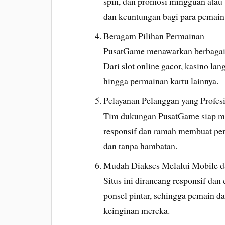
spin, dan promosi mingguan ata
dan keuntungan bagi para pemain
Beragam Pilihan Permainan
PusatGame menawarkan berbagai p
Dari slot online gacor, kasino lan
hingga permainan kartu lainnya.
Pelayanan Pelanggan yang Profes
Tim dukungan PusatGame siap me
responsif dan ramah membuat pe
dan tanpa hambatan.
Mudah Diakses Melalui Mobile d
Situs ini dirancang responsif da
ponsel pintar, sehingga pemain da
keinginan mereka.