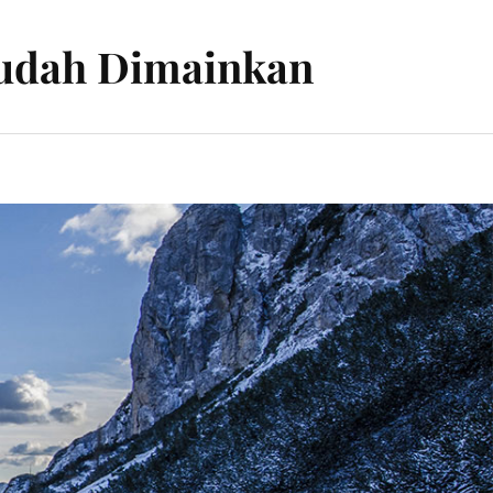
Mudah Dimainkan