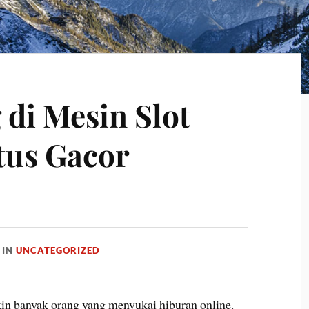
di Mesin Slot
tus Gacor
IN
UNCATEGORIZED
in banyak orang yang menyukai hiburan online.