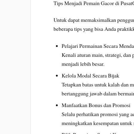
Tips Menjadi Pemain Gacor di Pusa
Untuk dapat memaksimalkan penggunaa
beberapa tips yang bisa Anda praktik
Pelajari Permainan Secara Mend
Kenali aturan main, strategi, da
menjadi lebih besar.
Kelola Modal Secara Bijak
Tetapkan batas untuk kalah dan m
bertanggung jawab dalam bermai
Manfaatkan Bonus dan Promosi
Selalu perhatikan promosi yang
meningkatkan kesempatan untuk