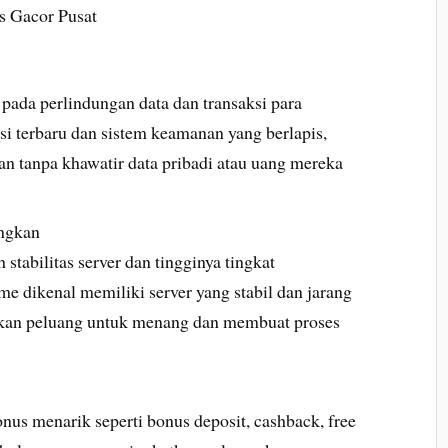
s Gacor Pusat
ada perlindungan data dan transaksi para
i terbaru dan sistem keamanan yang berlapis,
n tanpa khawatir data pribadi atau uang mereka
ngkan
 stabilitas server dan tingginya tingkat
e dikenal memiliki server yang stabil dan jarang
kan peluang untuk menang dan membuat proses
nus menarik seperti bonus deposit, cashback, free