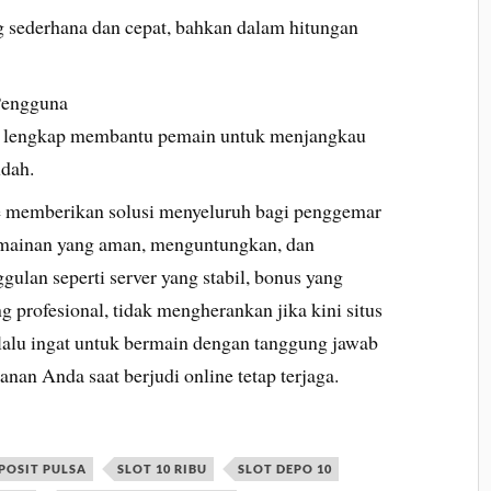
g sederhana dan cepat, bahkan dalam hitungan
Pengguna
ur lengkap membantu pemain untuk menjangkau
udah.
me memberikan solusi menyeluruh bagi penggemar
ermainan yang aman, menguntungkan, dan
lan seperti server yang stabil, bonus yang
 profesional, tidak mengherankan jika kini situs
elalu ingat untuk bermain dengan tanggung jawab
nan Anda saat berjudi online tetap terjaga.
EPOSIT PULSA
SLOT 10 RIBU
SLOT DEPO 10