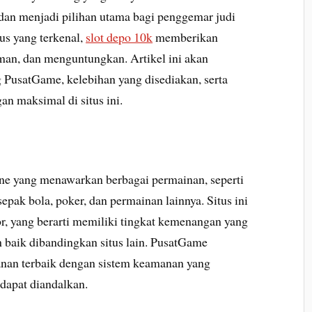
 dan menjadi pilihan utama bagi penggemar judi
us yang terkenal,
slot depo 10k
memberikan
an, dan menguntungkan. Artikel ini akan
 PusatGame, kelebihan yang disediakan, serta
n maksimal di situs ini.
ne yang menawarkan berbagai permainan, seperti
sepak bola, poker, dan permainan lainnya. Situs ini
r, yang berarti memiliki tingkat kemenangan yang
 baik dibandingkan situs lain. PusatGame
nan terbaik dengan sistem keamanan yang
 dapat diandalkan.