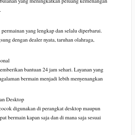
u bulanan yang meningkatkan peluang kemenangan
.
ermainan yang lengkap dan selalu diperbarui.
gsung dengan dealer nyata, taruhan olahraga,
ional
mberikan bantuan 24 jam sehari. Layanan yang
ngalaman bermain menjadi lebih menyenangkan
an Desktop
n cocok digunakan di perangkat desktop maupun
pat bermain kapan saja dan di mana saja sesuai