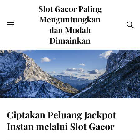
Slot Gacor Paling
Menguntungkan
dan Mudah
Dimainkan
Ciptakan Peluang Jackpot
Instan melalui Slot Gacor