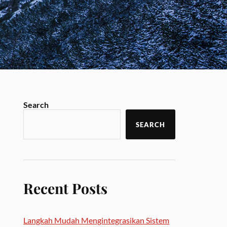
Search
SEARCH
Recent Posts
Langkah Mudah Mengintegrasikan Sistem