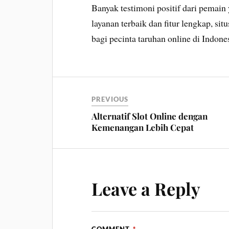
Banyak testimoni positif dari pemai
layanan terbaik dan fitur lengkap, si
bagi pecinta taruhan online di Indones
PREVIOUS
Alternatif Slot Online dengan
Kemenangan Lebih Cepat
Leave a Reply