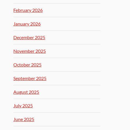
February 2026
January 2026
December 2025
November 2025
October 2025
September 2025
August 2025
July 2025
June 2025