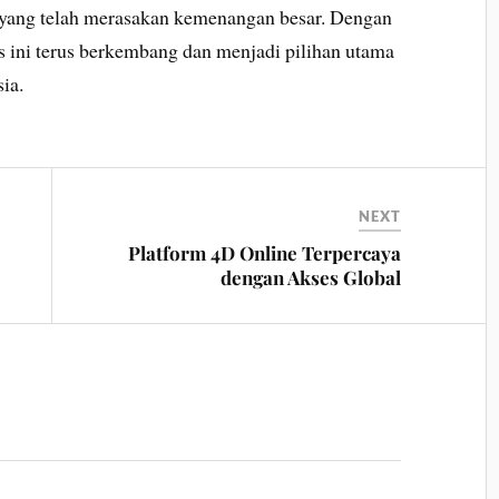
n yang telah merasakan kemenangan besar. Dengan
tus ini terus berkembang dan menjadi pilihan utama
ia.
NEXT
Platform 4D Online Terpercaya
dengan Akses Global