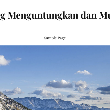
ing Menguntungkan dan 
Sample Page