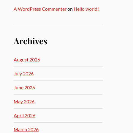
A WordPress Commenter
on
Hello world!
Archives
August 2026
July 2026
June 2026
May 2026
April 2026
March 2026