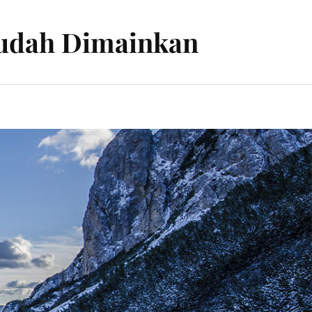
Mudah Dimainkan