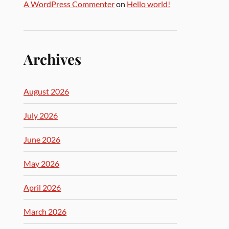
A WordPress Commenter
on
Hello world!
Archives
August 2026
July 2026
June 2026
May 2026
April 2026
March 2026