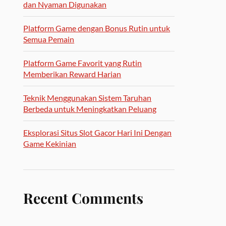
dan Nyaman Digunakan
Platform Game dengan Bonus Rutin untuk
Semua Pemain
Platform Game Favorit yang Rutin
Memberikan Reward Harian
Teknik Menggunakan Sistem Taruhan
Berbeda untuk Meningkatkan Peluang
Eksplorasi Situs Slot Gacor Hari Ini Dengan
Game Kekinian
Recent Comments