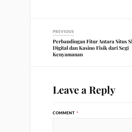
PREVIOUS
Perbandingan Fitur Antara Situs S
Digital dan Kasino Fisik dari Segi
Kenyamanan
Leave a Reply
COMMENT
*