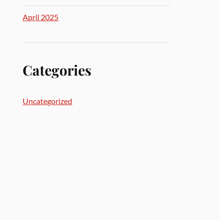
April 2025
Categories
Uncategorized