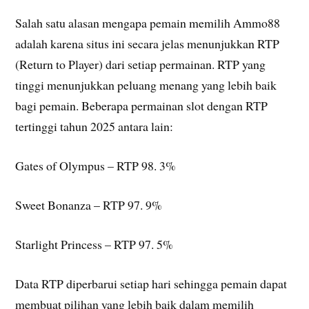
Salah satu alasan mengapa pemain memilih Ammo88
adalah karena situs ini secara jelas menunjukkan RTP
(Return to Player) dari setiap permainan. RTP yang
tinggi menunjukkan peluang menang yang lebih baik
bagi pemain. Beberapa permainan slot dengan RTP
tertinggi tahun 2025 antara lain:
Gates of Olympus – RTP 98. 3%
Sweet Bonanza – RTP 97. 9%
Starlight Princess – RTP 97. 5%
Data RTP diperbarui setiap hari sehingga pemain dapat
membuat pilihan yang lebih baik dalam memilih