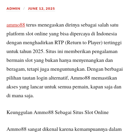
ADMIN
JUNE 12, 2025
ammo88
terus menegaskan dirinya sebagai salah satu
platform slot online yang bisa dipercaya di Indonesia
dengan menghadirkan RTP (Return to Player) tertinggi
untuk tahun 2025. Situs ini memberikan pengalaman
bermain slot yang bukan hanya menyenangkan dan
beragam, tetapi juga menguntungkan. Dengan berbagai
pilihan tautan login alternatif, Ammo88 memastikan
akses yang lancar untuk semua pemain, kapan saja dan
di mana saja.
Keunggulan Ammo88 Sebagai Situs Slot Online
Ammo88 sangat dikenal karena kemampuannya dalam