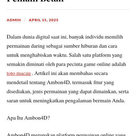
ADMIN
APRIL 15, 2025
Dalam dunia digital saat ini, banyak individu memilih
permainan daring sebagai sumber hiburan dan cara
untuk menghabiskan waktu. Salah satu platform yang
semakin diminati oleh para pecinta game online adalah
toto macau
. Artikel ini akan membahas secara
mendetail tentang Ambon4D, termasuk fitur yang
disediakan, jenis permainan yang dapat dimainkan, serta
saran untuk meningkatkan pengalaman bermain Anda.
Apa Itu Ambon4D?
Ambon4D merupakan platform permainan online yang