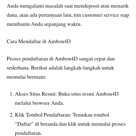
Anda mengalami masalah saat mendeposit atau menarik
dana, atau ada pertanyaan lain, tim customer service siap
membantu Anda sepanjang waktu.
Cara Mendaftar di Ambon4D
Proses pendaftaran di Ambon4D sangat cepat dan
sederhana. Berikut adalah langkah-langkah untuk
memulai bermain:
Akses Situs Resmi: Buka situs resmi Ambon4D
melalui browser Anda.
Klik Tombol Pendaftaran: Temukan tombol
“Daftar” di beranda dan klik untuk memulai proses
pendaftaran.