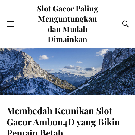
Slot Gacor Paling
Menguntungkan
dan Mudah
Dimainkan
Membedah Keunikan Slot
Gacor Ambon4D yang Bikin
Pemain Betah