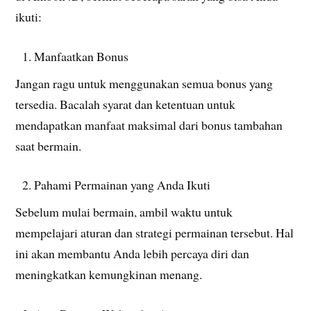
ikuti:
Manfaatkan Bonus
Jangan ragu untuk menggunakan semua bonus yang
tersedia. Bacalah syarat dan ketentuan untuk
mendapatkan manfaat maksimal dari bonus tambahan
saat bermain.
Pahami Permainan yang Anda Ikuti
Sebelum mulai bermain, ambil waktu untuk
mempelajari aturan dan strategi permainan tersebut. Hal
ini akan membantu Anda lebih percaya diri dan
meningkatkan kemungkinan menang.