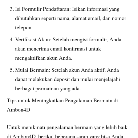
Isi Formulir Pendaftaran: Isikan informasi yang
dibutuhkan seperti nama, alamat email, dan nomor
telepon.
Verifikasi Akun: Setelah mengisi formulir, Anda
akan menerima email konfirmasi untuk
mengaktifkan akun Anda.
Mulai Bermain: Setelah akun Anda aktif, Anda
dapat melakukan deposit dan mulai menjelajahi
berbagai permainan yang ada.
Tips untuk Meningkatkan Pengalaman Bermain di
Ambon4D
Untuk menikmati pengalaman bermain yang lebih baik
di Ambon4D, berikut beberapa saran yang bisa Anda