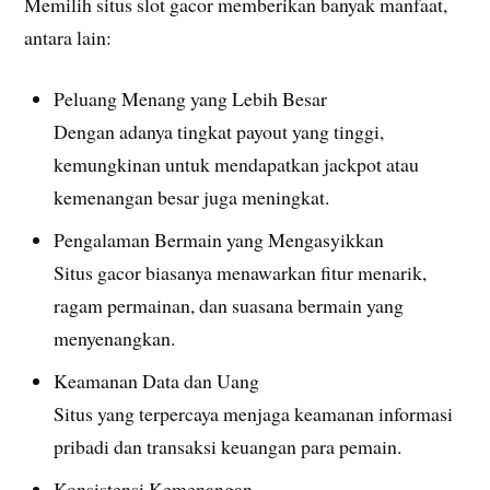
Memilih situs slot gacor memberikan banyak manfaat,
antara lain:
Peluang Menang yang Lebih Besar
Dengan adanya tingkat payout yang tinggi,
kemungkinan untuk mendapatkan jackpot atau
kemenangan besar juga meningkat.
Pengalaman Bermain yang Mengasyikkan
Situs gacor biasanya menawarkan fitur menarik,
ragam permainan, dan suasana bermain yang
menyenangkan.
Keamanan Data dan Uang
Situs yang terpercaya menjaga keamanan informasi
pribadi dan transaksi keuangan para pemain.
Konsistensi Kemenangan