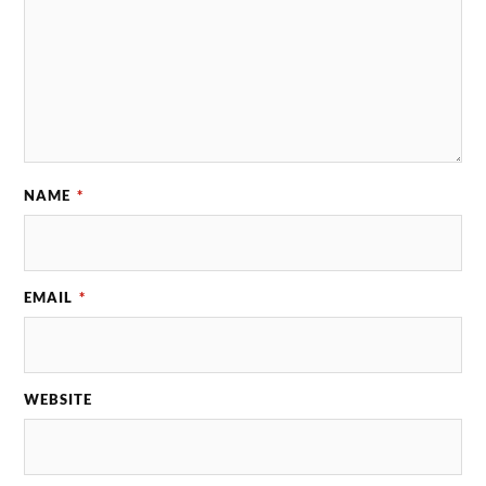
NAME
*
EMAIL
*
WEBSITE