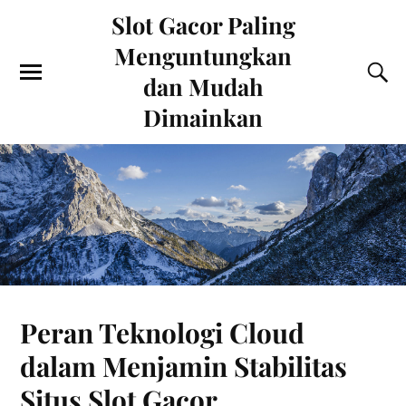
Slot Gacor Paling
Menguntungkan
dan Mudah
Dimainkan
Peran Teknologi Cloud
dalam Menjamin Stabilitas
Situs Slot Gacor