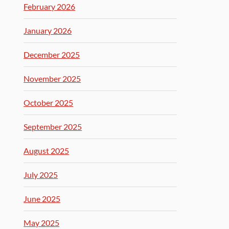
February 2026
January 2026
December 2025
November 2025
October 2025
September 2025
August 2025
July 2025
June 2025
May 2025