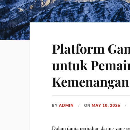
Platform Ga
untuk Pemai
Kemenangan
BY
ADMIN
ON
MAY 10, 2026
Dalam dunia perjudian daring yang s