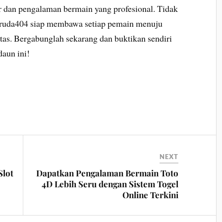
ar dan pengalaman bermain yang profesional. Tidak
Garuda404 siap membawa setiap pemain menuju
tas. Bergabunglah sekarang dan buktikan sendiri
daun ini!
NEXT
Slot
Dapatkan Pengalaman Bermain Toto
4D Lebih Seru dengan Sistem Togel
Online Terkini