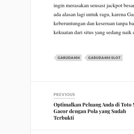
ingin merasakan sensasi jackpot bes
ada alasan lagi untuk ragu, karena 
keberuntungan dan keseruan tanpa ba
kekuatan dari situs yang sedang naik 
GARUDA404
GARUDA404 SLOT
PREVIOUS
Optimalkan Peluang Anda di Toto 
Gacor dengan Pola yang Sudah
Terbukti