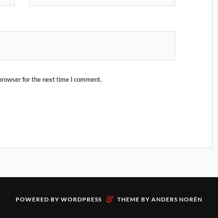
browser for the next time I comment.
&
POWERED BY
WORDPRESS
THEME BY
ANDERS NORÉN