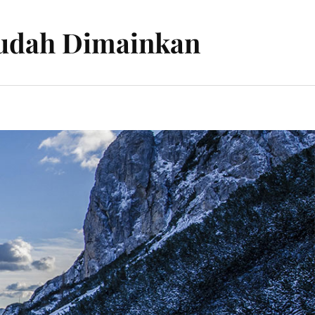
Mudah Dimainkan