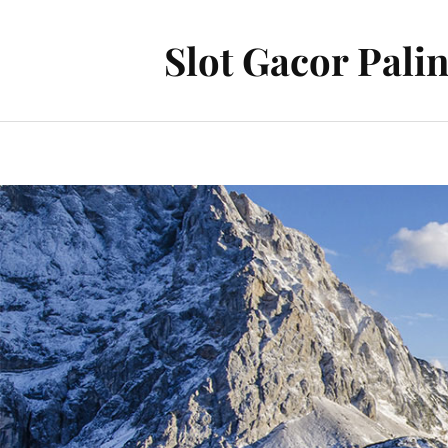
Slot Gacor Pal