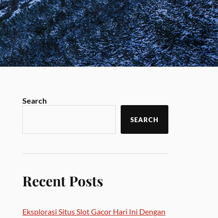
Search
SEARCH
Recent Posts
Eksplorasi Situs Slot Gacor Hari Ini Dengan