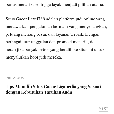
bonus menarik, sehingga layak menjadi pilihan utama.
Situs Gacor Level789 adalah platform judi online yang
menawarkan pengalaman bermain yang menyenangkan,
peluang menang besar, dan layanan terbaik. Dengan
berbagai fitur unggulan dan promosi menarik, tidak
heran jika banyak bettor yang beralih ke situs ini untuk
menyalurkan hobi judi mereka.
PREVIOUS
Tips Memilih Situs Gacor Ligapedia yang Sesuai
dengan Kebutuhan Taruhan Anda
NEXT