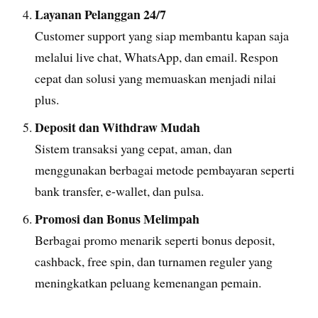
Layanan Pelanggan 24/7
Customer support yang siap membantu kapan saja
melalui live chat, WhatsApp, dan email. Respon
cepat dan solusi yang memuaskan menjadi nilai
plus.
Deposit dan Withdraw Mudah
Sistem transaksi yang cepat, aman, dan
menggunakan berbagai metode pembayaran seperti
bank transfer, e-wallet, dan pulsa.
Promosi dan Bonus Melimpah
Berbagai promo menarik seperti bonus deposit,
cashback, free spin, dan turnamen reguler yang
meningkatkan peluang kemenangan pemain.