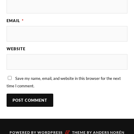
EMAIL
*
WEBSITE
Save my name, email, and website in this browser for the next
time I comment.
&
POWERED BY
WORDPRESS
THEME BY
ANDERS NORÉN