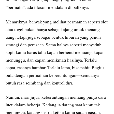
“bermain”, ada filosofi mendalam di baliknya.
Menariknya, banyak yang melihat permainan seperti slot
atau togel bukan hanya sebagai ajang untuk menang
uang, tetapi juga sebagai bentuk hiburan yang penuh
strategi dan perasaan. Sama halnya seperti menyeduh
kopi: kamu harus tahu kapan berhenti menuang, kapan
menunggu, dan kapan menikmati hasilnya. Terlalu
cepat, rasanya hambar. Terlalu lama, bisa pahit. Begitu
pula dengan permainan keberuntungan—semuanya
butuh rasa seimbang dan kontrol diri.
Namun, mari jujur: keberuntungan memang punya cara
lucu dalam bekerja. Kadang ia datang saat kamu tak
menunggu, kadang justru ketika kamu sudah pasrah.