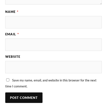
NAME
*
EMAIL
*
WEBSITE
Save my name, email, and website in this browser for the next
time I comment.