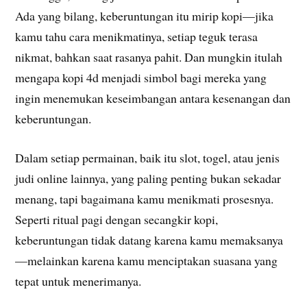
Ada yang bilang, keberuntungan itu mirip kopi—jika
kamu tahu cara menikmatinya, setiap teguk terasa
nikmat, bahkan saat rasanya pahit. Dan mungkin itulah
mengapa kopi 4d menjadi simbol bagi mereka yang
ingin menemukan keseimbangan antara kesenangan dan
keberuntungan.
Dalam setiap permainan, baik itu slot, togel, atau jenis
judi online lainnya, yang paling penting bukan sekadar
menang, tapi bagaimana kamu menikmati prosesnya.
Seperti ritual pagi dengan secangkir kopi,
keberuntungan tidak datang karena kamu memaksanya
—melainkan karena kamu menciptakan suasana yang
tepat untuk menerimanya.