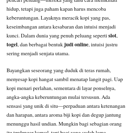
hidup, tetapi juga paham kapan harus mencoba
keberuntungan. Layaknya meracik kopi yang pas,
keseimbangan antara kesabaran dan intuisi menjadi
slot
kunci. Dalam dunia yang penuh peluang seperti
,
togel
judi online
, dan berbagai bentuk
, intuisi justru
sering menjadi senjata utama.
Bayangkan seseorang yang duduk di teras rumah,
menyesap kopi hangat sambil menatap langit pagi. Uap
kopi menari perlahan, sementara di layar ponselnya,
angka-angka keberuntungan mulai tersusun. Ada
sensasi yang unik di situ—perpaduan antara ketenangan
dan harapan, antara aroma biji kopi dan degup jantung
menunggu hasil undian. Mungkin bagi sebagian orang
itu terdengar konyol, tapi bagi yang sudah lama