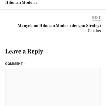
Hiburan Modern
NEXT
Menyelami Hiburan Modern dengan Strategi
Cerdas
Leave a Reply
COMMENT
*