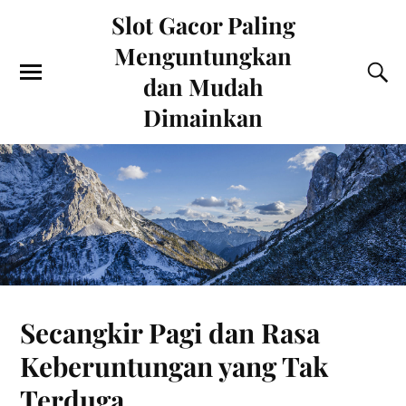
Slot Gacor Paling
Menguntungkan
dan Mudah
Dimainkan
Secangkir Pagi dan Rasa
Keberuntungan yang Tak
Terduga