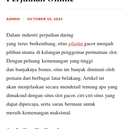
ADMIN
OCTOBER 10, 2025
Dalam industri perjudian daring
yang terus berkembang, situs
gilajitu
gacor menjadi
pilihan utama di kalangan penggemar permainan slot.
Dengan peluang kemenangan yang tinggi
dan banyaknya bonus, situs ini banyak diminati oleh
pemain dari berbagai latar belakang. Artikel ini
akan menjelaskan secara mendetail tentang apa yang
dimaksud dengan situs slot gacor, ciri-ciri situs yang
dapat dipercaya, serta saran bermain untuk
meraih kemenangan maksimal.