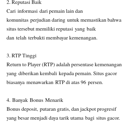
2. Reputasi Baik
Cari informasi dari pemain lain dan
komunitas perjudian daring untuk memastikan bahwa
situs tersebut memiliki reputasi yang baik
dan telah terbukti membayar kemenangan.
3. RTP Tinggi
Return to Player (RTP) adalah persentase kemenangan
yang diberikan kembali kepada pemain. Situs gacor
biasanya menawarkan RTP di atas 96 persen.
4. Banyak Bonus Menarik
Bonus deposit, putaran gratis, dan jackpot progresif
yang besar menjadi daya tarik utama bagi situs gacor.