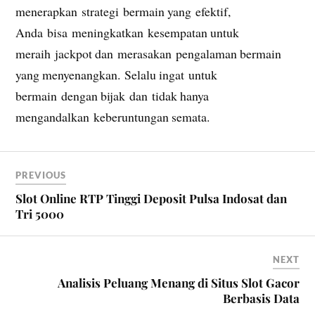
menerapkan strategi bermain yang efektif,
Anda bisa meningkatkan kesempatan untuk
meraih jackpot dan merasakan pengalaman bermain
yang menyenangkan. Selalu ingat untuk
bermain dengan bijak dan tidak hanya
mengandalkan keberuntungan semata.
PREVIOUS
Slot Online RTP Tinggi Deposit Pulsa Indosat dan
Tri 5000
NEXT
Analisis Peluang Menang di Situs Slot Gacor
Berbasis Data