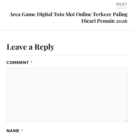
NEXT
Area Game Digital Toto Slot Online Terkece Paling
Dicari Pemain 2026
Leave a Reply
COMMENT
*
NAME
*