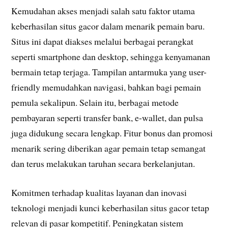
Kemudahan akses menjadi salah satu faktor utama
keberhasilan situs gacor dalam menarik pemain baru.
Situs ini dapat diakses melalui berbagai perangkat
seperti smartphone dan desktop, sehingga kenyamanan
bermain tetap terjaga. Tampilan antarmuka yang user-
friendly memudahkan navigasi, bahkan bagi pemain
pemula sekalipun. Selain itu, berbagai metode
pembayaran seperti transfer bank, e-wallet, dan pulsa
juga didukung secara lengkap. Fitur bonus dan promosi
menarik sering diberikan agar pemain tetap semangat
dan terus melakukan taruhan secara berkelanjutan.
Komitmen terhadap kualitas layanan dan inovasi
teknologi menjadi kunci keberhasilan situs gacor tetap
relevan di pasar kompetitif. Peningkatan sistem