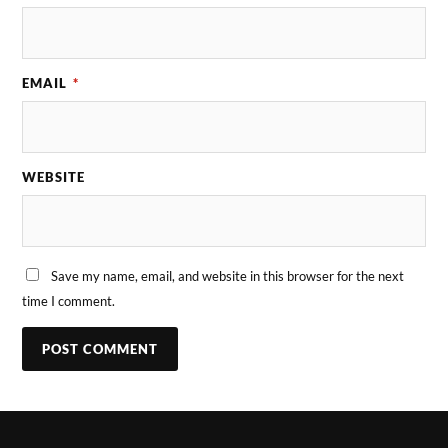
EMAIL
*
WEBSITE
Save my name, email, and website in this browser for the next
time I comment.