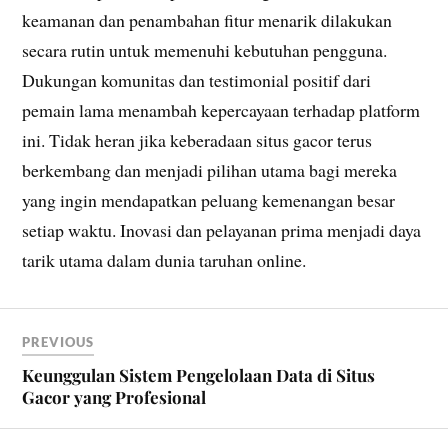
keamanan dan penambahan fitur menarik dilakukan
secara rutin untuk memenuhi kebutuhan pengguna.
Dukungan komunitas dan testimonial positif dari
pemain lama menambah kepercayaan terhadap platform
ini. Tidak heran jika keberadaan situs gacor terus
berkembang dan menjadi pilihan utama bagi mereka
yang ingin mendapatkan peluang kemenangan besar
setiap waktu. Inovasi dan pelayanan prima menjadi daya
tarik utama dalam dunia taruhan online.
PREVIOUS
Keunggulan Sistem Pengelolaan Data di Situs
Gacor yang Profesional