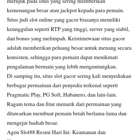
merujuk pada situs yang sering memberikan
kemenangan besar atau jackpot kepada para pemain.
Situs judi slot online yang gacor biasanya memiliki
keunggulan seperti RTP yang tinggi, server yang stabil,
dan bonus yang melimpah. Keistimewaan situs gacor
adalah memberikan peluang besar untuk menang secara
konsisten, sehingga para pemain dapat menikmati
pengalaman bermain yang lebih menguntungkan.
Di samping itu, situs slot gacor sering kali menyediakan
berbagai permainan dari penyedia terkenal seperti
Pragmatic Play, PG Soft, Habanero, dan lain-lain.
Ragam tema dan fitur menarik dari permainan yang
ditawarkan membuat pemain betah berlama-lama dan
mengejar hadiah besar.
Agen Slot88 Resmi Hari Ini: Keamanan dan