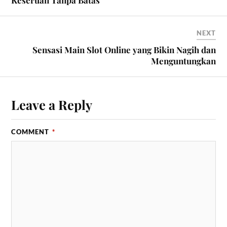
NEXT
Sensasi Main Slot Online yang Bikin Nagih dan
Menguntungkan
Leave a Reply
COMMENT
*