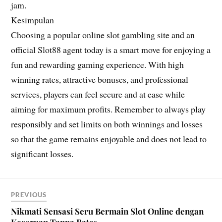
jam.
Kesimpulan
Choosing a popular online slot gambling site and an
official Slot88 agent today is a smart move for enjoying a
fun and rewarding gaming experience. With high
winning rates, attractive bonuses, and professional
services, players can feel secure and at ease while
aiming for maximum profits. Remember to always play
responsibly and set limits on both winnings and losses
so that the game remains enjoyable and does not lead to
significant losses.
PREVIOUS
Nikmati Sensasi Seru Bermain Slot Online dengan
Keseruan Tanpa Batas