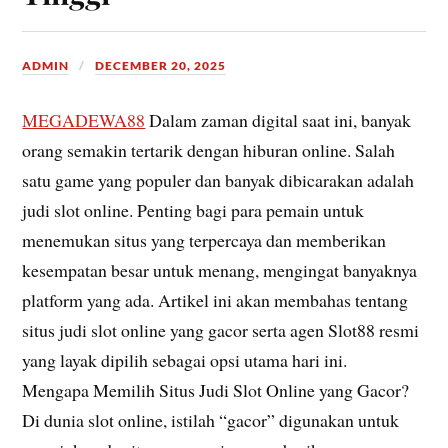
ADMIN
DECEMBER 20, 2025
MEGADEWA88
Dalam zaman digital saat ini, banyak
orang semakin tertarik dengan hiburan online. Salah
satu game yang populer dan banyak dibicarakan adalah
judi slot online. Penting bagi para pemain untuk
menemukan situs yang terpercaya dan memberikan
kesempatan besar untuk menang, mengingat banyaknya
platform yang ada. Artikel ini akan membahas tentang
situs judi slot online yang gacor serta agen Slot88 resmi
yang layak dipilih sebagai opsi utama hari ini.
Mengapa Memilih Situs Judi Slot Online yang Gacor?
Di dunia slot online, istilah “gacor” digunakan untuk