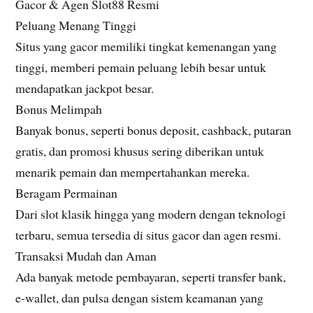
Gacor & Agen Slot88 Resmi
Peluang Menang Tinggi
Situs yang gacor memiliki tingkat kemenangan yang
tinggi, memberi pemain peluang lebih besar untuk
mendapatkan jackpot besar.
Bonus Melimpah
Banyak bonus, seperti bonus deposit, cashback, putaran
gratis, dan promosi khusus sering diberikan untuk
menarik pemain dan mempertahankan mereka.
Beragam Permainan
Dari slot klasik hingga yang modern dengan teknologi
terbaru, semua tersedia di situs gacor dan agen resmi.
Transaksi Mudah dan Aman
Ada banyak metode pembayaran, seperti transfer bank,
e-wallet, dan pulsa dengan sistem keamanan yang