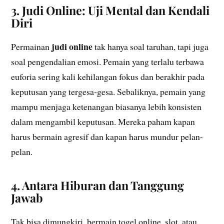
3. Judi Online: Uji Mental dan Kendali
Diri
judi online
Permainan
tak hanya soal taruhan, tapi juga
soal pengendalian emosi. Pemain yang terlalu terbawa
euforia sering kali kehilangan fokus dan berakhir pada
keputusan yang tergesa-gesa. Sebaliknya, pemain yang
mampu menjaga ketenangan biasanya lebih konsisten
dalam mengambil keputusan. Mereka paham kapan
harus bermain agresif dan kapan harus mundur pelan-
pelan.
4. Antara Hiburan dan Tanggung
Jawab
Tak bisa dimungkiri, bermain togel online, slot, atau