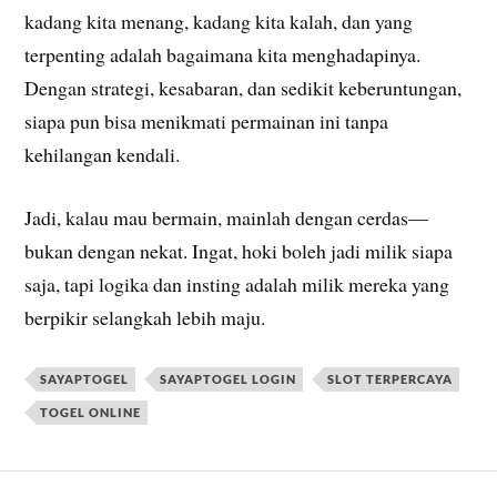
kadang kita menang, kadang kita kalah, dan yang
terpenting adalah bagaimana kita menghadapinya.
Dengan strategi, kesabaran, dan sedikit keberuntungan,
siapa pun bisa menikmati permainan ini tanpa
kehilangan kendali.
Jadi, kalau mau bermain, mainlah dengan cerdas—
bukan dengan nekat. Ingat, hoki boleh jadi milik siapa
saja, tapi logika dan insting adalah milik mereka yang
berpikir selangkah lebih maju.
SAYAPTOGEL
SAYAPTOGEL LOGIN
SLOT TERPERCAYA
TOGEL ONLINE