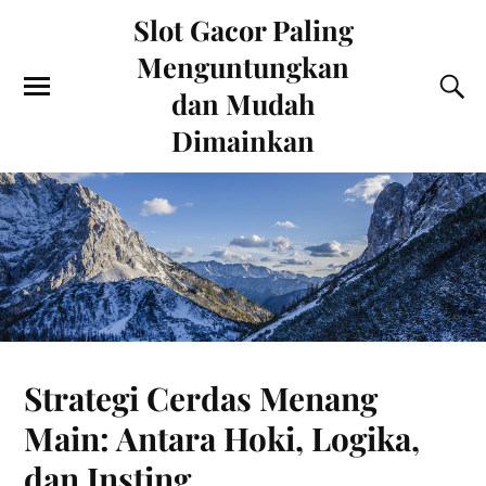
Slot Gacor Paling
Menguntungkan
dan Mudah
Dimainkan
Strategi Cerdas Menang
Main: Antara Hoki, Logika,
dan Insting