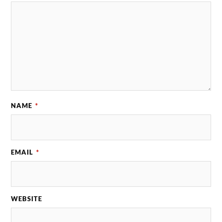
NAME
*
EMAIL
*
WEBSITE