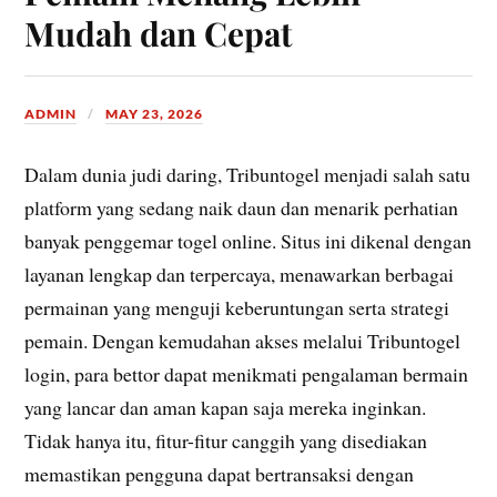
Mudah dan Cepat
ADMIN
MAY 23, 2026
Dalam dunia judi daring, Tribuntogel menjadi salah satu
platform yang sedang naik daun dan menarik perhatian
banyak penggemar togel online. Situs ini dikenal dengan
layanan lengkap dan terpercaya, menawarkan berbagai
permainan yang menguji keberuntungan serta strategi
pemain. Dengan kemudahan akses melalui Tribuntogel
login, para bettor dapat menikmati pengalaman bermain
yang lancar dan aman kapan saja mereka inginkan.
Tidak hanya itu, fitur-fitur canggih yang disediakan
memastikan pengguna dapat bertransaksi dengan