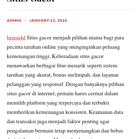
ADMIN
JANUARY 21, 2026
bensu4d
Situs gacor menjadi pilihan utama bagi para
pecinta taruhan online yang menginginkan peluang
kemenangan tinggi. Keberadaan situs gacor
menawarkan berbagai fitur menarik seperti sistem
taruhan yang akurat, bonus melimpah, dan layanan
pelanggan yang responsif. Dengan banyaknya pilihan
situs gacor di internet, pemain harus cermat dalam
memilih platform yang terpercaya dan terbukti
memberikan kemenangan konsisten. Keamanan data
dan transaksi juga menjadi faktor penting agar
pengalaman bermain tetap menyenangkan dan bebas