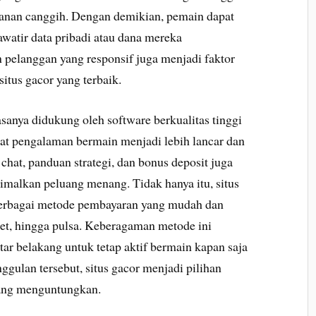
amanan canggih. Dengan demikian, pemain dapat
watir data pribadi atau dana mereka
 pelanggan yang responsif juga menjadi faktor
itus gacor yang terbaik.
asanya didukung oleh software berkualitas tinggi
uat pengalaman bermain menjadi lebih lancar dan
 chat, panduan strategi, dan bonus deposit juga
lkan peluang menang. Tidak hanya itu, situs
 berbagai metode pembayaran yang mudah dan
llet, hingga pulsa. Keberagaman metode ini
r belakang untuk tetap aktif bermain kapan saja
gulan tersebut, situs gacor menjadi pilihan
yang menguntungkan.