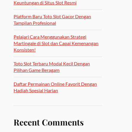
Keuntungan di Situs Slot Resmi
Platform Baru Toto Slot Gacor Dengan
Tampilan Profesional
Pelajari Cara Menggunakan Strategi
Martingale di Slot dan Capai Kemenangan
Konsisten!
Toto Slot Terbaru Modal Kecil Dengan
Pilihan Game Beragam
Daftar Permainan Online Favorit Dengan
Hadiah Spesial Harian
Recent Comments