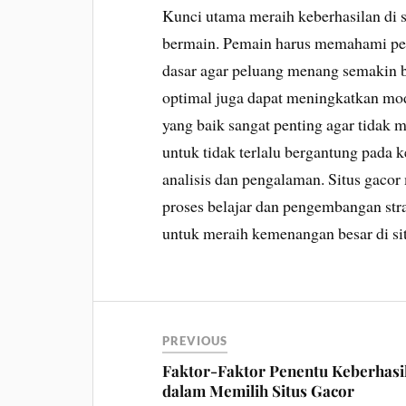
Kunci utama meraih keberhasilan di si
bermain. Pemain harus memahami per
dasar agar peluang menang semakin 
optimal juga dapat meningkatkan mo
yang baik sangat penting agar tidak 
untuk tidak terlalu bergantung pad
analisis dan pengalaman. Situs gaco
proses belajar dan pengembangan str
untuk meraih kemenangan besar di sit
PREVIOUS
Faktor-Faktor Penentu Keberhasi
dalam Memilih Situs Gacor