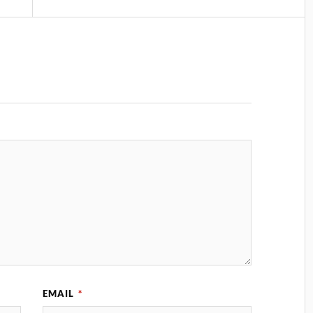
EMAIL
*