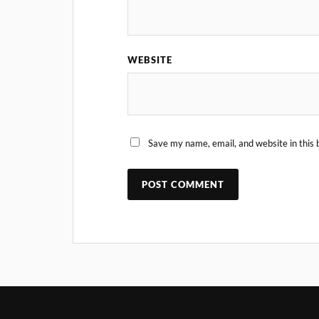
WEBSITE
Save my name, email, and website in this 