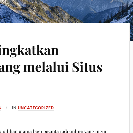
ingkatkan
ng melalui Situs
6
IN
UNCATEGORIZED
 pilihan utama bagi pecinta judi online yang ingin