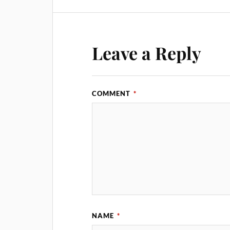
Leave a Reply
COMMENT
*
NAME
*