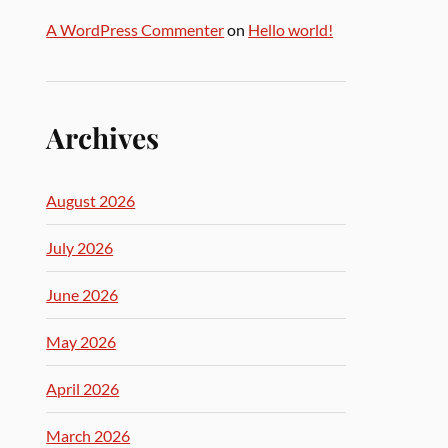
A WordPress Commenter
on
Hello world!
Archives
August 2026
July 2026
June 2026
May 2026
April 2026
March 2026