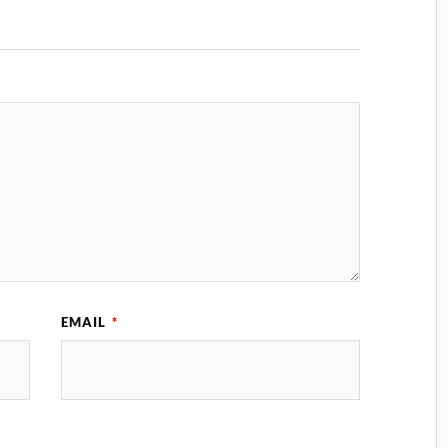
EMAIL
*