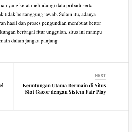
an yang ketat melindungi data pribadi serta
k tidak bertanggung jawab. Selain itu, adanya
ran hasil dan proses pengundian membuat bettor
ungan berbagai fitur unggulan, situs ini mampu
emain dalam jangka panjang.
NEXT
el
Keuntungan Utama Bermain di Situs
Slot Gacor dengan Sistem Fair Play