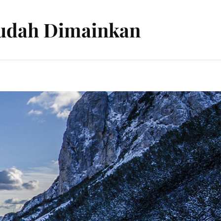
Mudah Dimainkan