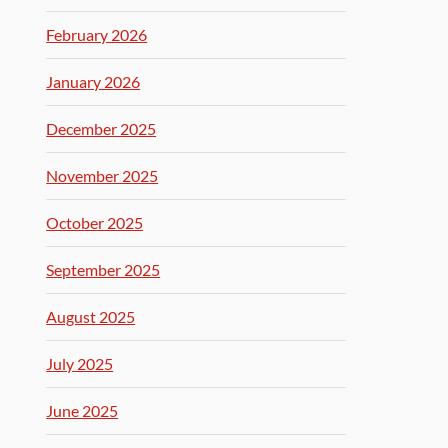
February 2026
January 2026
December 2025
November 2025
October 2025
September 2025
August 2025
July 2025
June 2025