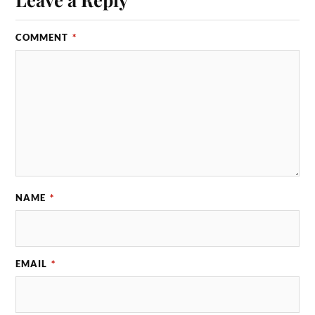
COMMENT
*
NAME
*
EMAIL
*