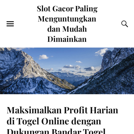
Slot Gacor Paling
Menguntungkan
dan Mudah
Dimainkan
Maksimalkan Profit Harian
di Togel Online dengan
Dukungan Bandar Togel