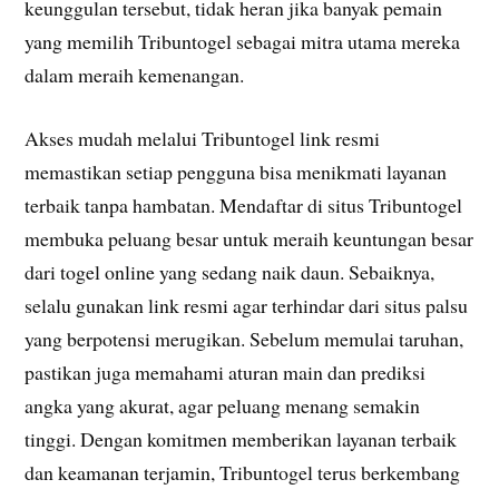
keunggulan tersebut, tidak heran jika banyak pemain
yang memilih Tribuntogel sebagai mitra utama mereka
dalam meraih kemenangan.
Akses mudah melalui Tribuntogel link resmi
memastikan setiap pengguna bisa menikmati layanan
terbaik tanpa hambatan. Mendaftar di situs Tribuntogel
membuka peluang besar untuk meraih keuntungan besar
dari togel online yang sedang naik daun. Sebaiknya,
selalu gunakan link resmi agar terhindar dari situs palsu
yang berpotensi merugikan. Sebelum memulai taruhan,
pastikan juga memahami aturan main dan prediksi
angka yang akurat, agar peluang menang semakin
tinggi. Dengan komitmen memberikan layanan terbaik
dan keamanan terjamin, Tribuntogel terus berkembang